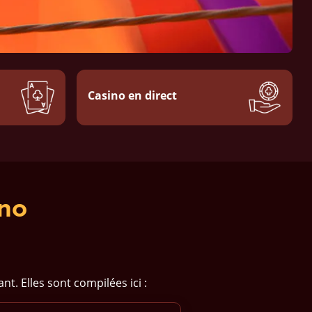
Casino en direct
ino
t. Elles sont compilées ici :