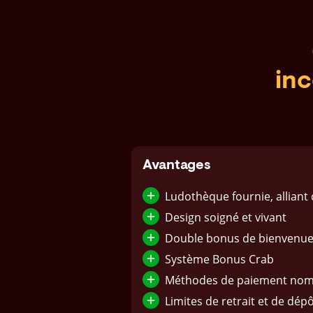
inc
Avantages
Ludothèque fournie, alliant 
Design soigné et vivant
Double bonus de bienvenu
Système Bonus Crab
Méthodes de paiement nom
Limites de retrait et de dép