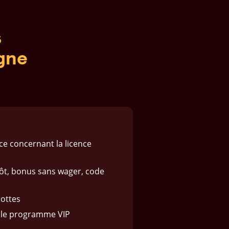
s
igne
e concernant la licence
ôt, bonus sans wager, code
nottes
r le programme VIP