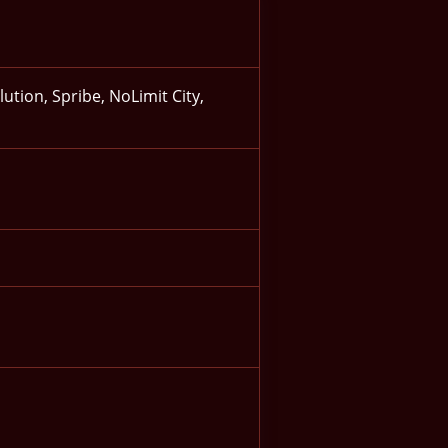
ution, Spribe, NoLimit City,